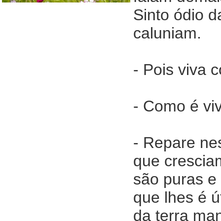
Sinto ódio 
caluniam.
- Pois viva 
- Como é viv
- Repare nes
que cresciam
são puras e
que lhes é 
da terra man