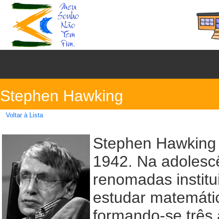
Stephen Hawking
Voltar à Lista
Stephen Hawking 
1942. Na adolescê
renomadas institu
estudar matemátic
formando-se três 